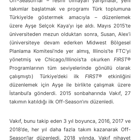
Off-Season’lar – resmi olmayan yarışmalar, yeni
takımlar başlatmak ve programı Türk toplumuna
Türkiye’de göstermek amacıyla – düzenlemek
üzere Ayşe Selçok Kaya’yı işe aldı. Mayıs 2015’te
üniversiteden mezun olduktan sonra, Susan, Alex’i
(üniversiteye devam ederken Midwest Bölgesel
Planlama Komitesi’nde yer almış, Illinois’te FTC’yi
yönetmiş ve Chicago/Illinois’ta okurken
FIRST®
Programlarının tüm seviyelerinde gönüllü olarak
çalışmıştı) Türkiye’deki ilk
FIRST®
etkinliğini
düzenlemek için Ayşe ile birlikte çalışmak üzere
İstanbul’a gönderdi. 2015 sonbaharında Vakıf, 27
takımın katıldığı ilk Off-Season’ını düzenledi.
Vakıf, bunu takip eden 3 yıl boyunca, 2016, 2017 ve
2018’de, her yıl daha fazla takım kazanarak Off-
Season’lar düzenledi. 2018 yılında, Vakıf nihayet