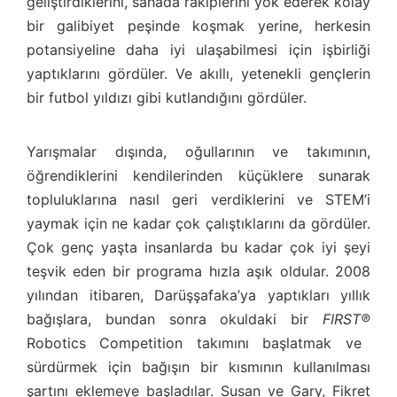
geliştirdiklerini, sahada rakiplerini yok ederek kolay
bir galibiyet peşinde koşmak yerine, herkesin
potansiyeline daha iyi ulaşabilmesi için işbirliği
yaptıklarını gördüler. Ve akıllı, yetenekli gençlerin
bir futbol yıldızı gibi kutlandığını gördüler.
Yarışmalar dışında, oğullarının ve takımının,
öğrendiklerini kendilerinden küçüklere sunarak
topluluklarına nasıl geri verdiklerini ve STEM’i
yaymak için ne kadar çok çalıştıklarını da gördüler.
Çok genç yaşta insanlarda bu kadar çok iyi şeyi
teşvik eden bir programa hızla aşık oldular. 2008
yılından itibaren, Darüşşafaka’ya yaptıkları yıllık
bağışlara, bundan sonra okuldaki bir
FIRST®
Robotics Competition takımını başlatmak ve
sürdürmek için bağışın bir kısmının kullanılması
şartını eklemeye başladılar. Susan ve Gary, Fikret