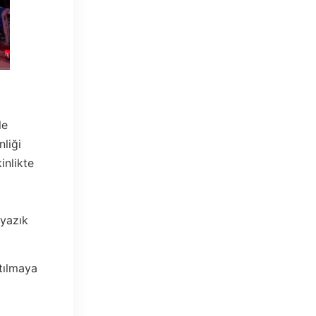
le
liği
inlikte
 yazık
atılmaya