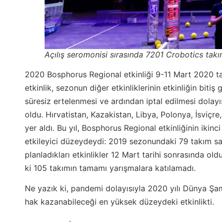
Açılış seromonisi sırasında 7201 Crobotics takı
2020 Bosphorus Regional etkinliği 9-11 Mart 2020 tar
etkinlik, sezonun diğer etkinliklerinin etkinliğin bi
süresiz ertelenmesi ve ardından iptal edilmesi dolay
oldu. Hırvatistan, Kazakistan, Libya, Polonya, İsviç
yer aldı. Bu yıl, Bosphorus Regional etkinliğinin ikinci
etkileyici düzeydeydi: 2019 sezonundaki 79 takım sayı
planladıkları etkinlikler 12 Mart tarihi sonrasında old
ki 105 takımın tamamı yarışmalara katılamadı.
Ne yazık ki, pandemi dolayısıyla 2020 yılı Dünya Şam
hak kazanabileceği en yüksek düzeydeki etkinlikti.