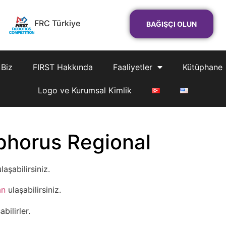
FRC Türkiye
BAĞIŞÇI OLUN
 Biz
FIRST Hakkında
Faaliyetler
Kütüphane
Logo ve Kurumsal Kimlik
horus Regional
laşabilirsiniz.
an
ulaşabilirsiniz.
bilirler.