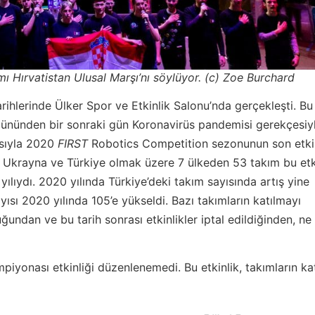
mı Hırvatistan Ulusal Marşı’nı söylüyor. (c) Zoe Burchard
ihlerinde Ülker Spor ve Etkinlik Salonu’nda gerçekleşti. Bu
tiş gününden bir sonraki gün Koronavirüs pandemisi gerekçesiy
ısıyla 2020
FIRST
Robotics Competition sezonunun son etkin
re, Ukrayna ve Türkiye olmak üzere 7 ülkeden 53 takım bu etk
 yılıydı. 2020 yılında Türkiye’deki takım sayısında artış yine
sı 2020 yılında 105’e yükseldi. Bazı takımların katılmayı
uğundan ve bu tarih sonrası etkinlikler iptal edildiğinden, ne
piyonası etkinliği düzenlenemedi. Bu etkinlik, takımların k