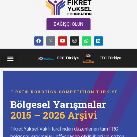
BAĞIŞÇI OLUN
FRC Türkiye
FTC Türkiye
FIRST® ROBOTICS COMPETITION TÜRKIYE
Bölgesel Yarışmalar
2015 – 2026 Arşivi
Fikret Yüksel Vakfı tarafından düzenlenen tüm FRC
bölgesel yarışmaları, off-season etkinlikleri ve sezon