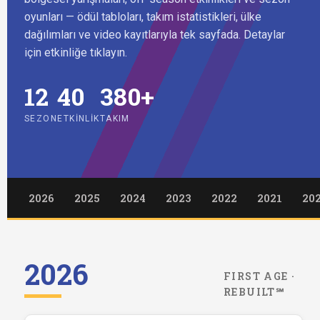
oyunları — ödül tabloları, takım istatistikleri, ülke
dağılımları ve video kayıtlarıyla tek sayfada. Detaylar
için etkinliğe tıklayın.
12
40
380+
SEZON
ETKINLIK
TAKIM
2026
2025
2024
2023
2022
2021
20
2026
FIRST AGE ·
REBUILT℠