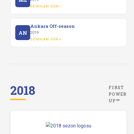
DETAYLARI GÖR +
Ankara Off-season
AN
2019
DETAYLARI GÖR +
2018
FIRST
POWER
UP℠