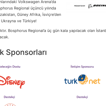
ınlarındaki Volkswagen Arena’da
osphorus Regional üçüncü yılında
azakistan, Güney Afrika, İsviçre’den
. Ukrayna ve Türkiye!
ıktır. Bosphorus Regional’a üç gün kala yapılacak olan İstan
acak.
ik Sponsorları