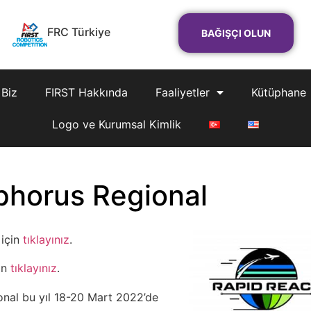
FRC Türkiye
BAĞIŞÇI OLUN
 Biz
FIRST Hakkında
Faaliyetler
Kütüphane
Logo ve Kurumsal Kimlik
horus Regional
 için
tıklayınız
.
çin
tıklayınız
.
nal bu yıl 18-20 Mart 2022’de