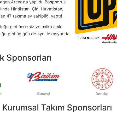
wagen Arena’da yapıldı. Bosphorus
ında Hindistan, Çin, Hırvatistan,
n 47 takıma ev sahipliği yaptı!
duğu gibi ücretsiz ve halka açık
duğu gibi üç gün de aynı lokasyonda
ik Sponsorları
 Kurumsal Takım Sponsorları