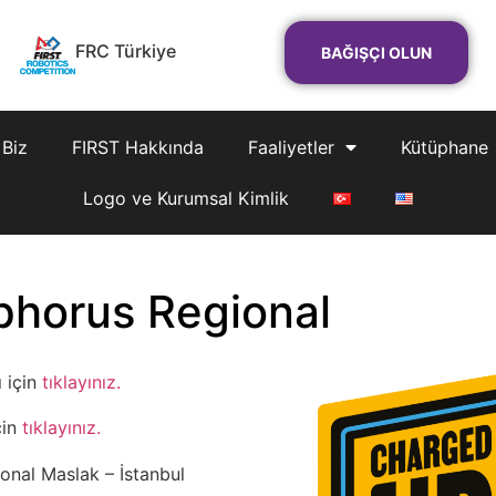
FRC Türkiye
BAĞIŞÇI OLUN
 Biz
FIRST Hakkında
Faaliyetler
Kütüphane
Logo ve Kurumsal Kimlik
horus Regional
 için
tıklayınız.
çin
tıklayınız.
nal Maslak – İstanbul