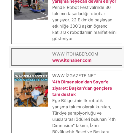
yarışma heyecan devam ediyor
Pendik Robot Festivali’nde 30
takımın tasarladığı robotlar
yarışıyor. 22 Ekim’de başlayan
etkinliğe 300’ü aşkın öğrenci
katılarak robotlarının marifetlerini
gösteriyor.
WWW.ITOHABER.COM
www.itohaber.com
WWW.IZGAZETE.NET
'4th Dimension'dan Soyer'e
ziyaret: Başkan'dan gençlere
tam destek
Ege Bölgesi’nin ilk robotik
yarışma takımı olarak kurulan,
Türkiye şampiyonluğu ve
uluslararası ödülleri bulunan “4th
Dimension” takımı, İzmir
Büyükşehir Belediye Başkanı ...