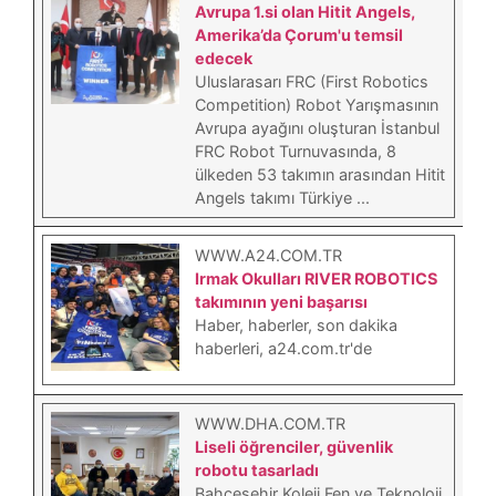
Avrupa 1.si olan Hitit Angels,
Amerika’da Çorum'u temsil
edecek
Uluslarasarı FRC (First Robotics
Competition) Robot Yarışmasının
Avrupa ayağını oluşturan İstanbul
FRC Robot Turnuvasında, 8
ülkeden 53 takımın arasından Hitit
Angels takımı Türkiye ...
WWW.A24.COM.TR
Irmak Okulları RIVER ROBOTICS
takımının yeni başarısı
Haber, haberler, son dakika
haberleri, a24.com.tr'de
WWW.DHA.COM.TR
Liseli öğrenciler, güvenlik
robotu tasarladı
Bahçeşehir Koleji Fen ve Teknoloji