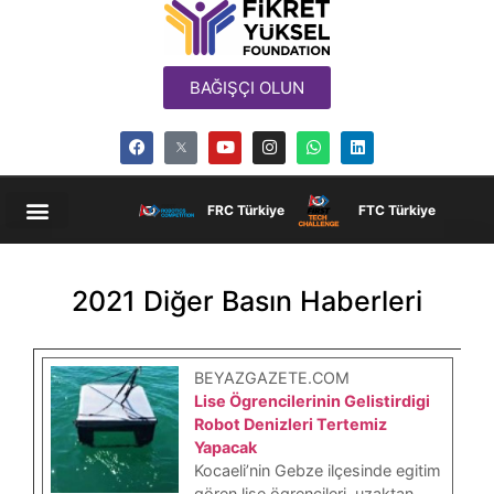
BAĞIŞÇI OLUN
FRC Türkiye
FTC Türkiye
2021 Diğer Basın Haberleri
BEYAZGAZETE.COM
Lise Ögrencilerinin Gelistirdigi
Robot Denizleri Tertemiz
Yapacak
Kocaeli’nin Gebze ilçesinde egitim
gören lise ögrencileri, uzaktan